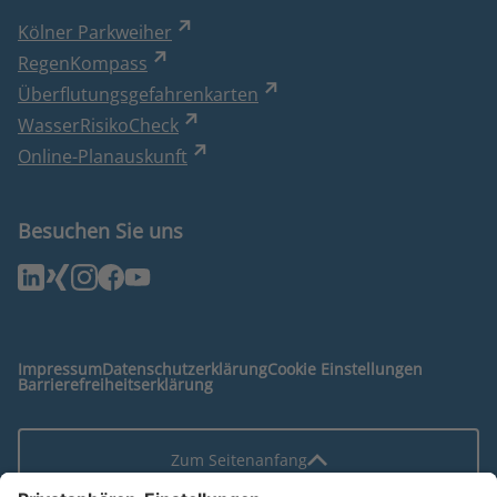
Kölner Parkweiher
RegenKompass
Überflutungsgefahrenkarten
WasserRisikoCheck
Online-Planauskunft
Besuchen Sie uns
Impressum
Datenschutzerklärung
Cookie Einstellungen
Barrierefreiheitserklärung
Zum Seitenanfang