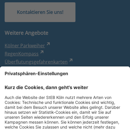
Kontaktieren Sie uns!
Weitere Angebote
Kölner Parkweiher
RegenKompass
Überflutungsgefahrenkarten
WasserRisikoCheck
Online-Planauskunft
Besuchen Sie uns