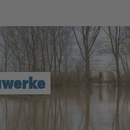
©
uwerke