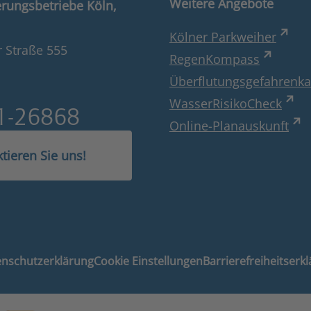
Weitere Angebote
rungsbetriebe Köln,
Kölner Parkweiher
 Straße 555
RegenKompass
Überflutungsgefahrenka
WasserRisikoCheck
1-26868
Online-Planauskunft
tieren Sie uns!
nschutzerklärung
Cookie Einstellungen
Barrierefreiheitserk