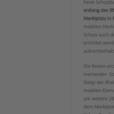
Feste Schutzb
entlang des R
Marktplatz in
mobilen Hochw
Schutz auch d
errichtet werd
aufrechterhal
Die festen un
ineinander. S
Steigt der Rh
mobilen Eleme
um weitere 20
dem Marktplat