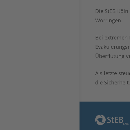
Die StEB Köln
Worringen.
Bei extremen 
Evakuierungsm
Überflutung v
Als letzte st
die Sicherhei