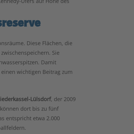
Kennedy-Ufers auf Höhe des
sreserve
nsräume. Diese Flächen, die
 zwischenspeichern. Sie
wasserspitzen. Damit
h einen wichtigen Beitrag zum
iederkassel-Lülsdorf
, der 2009
können dort bis zu fünf
s entspricht etwa 2.000
llfeldern.