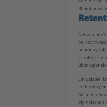
Kölner Pegel 
Rheinboulevar
Retent
Neben dem Sch
bei Hochwasse
nehmen große
schützen sie n
überregionale
Ein Beispiel i
in Betrieb ge
Millionen Kub
olympischen S