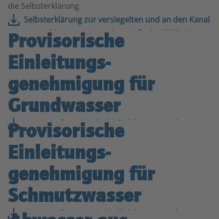
die Selbsterklärung.
Selbsterklärung zur versiegelten und an den Kanal
angeschlossenen Grundstücksfläche (PDF, 292.4
Provisorische
KB)
Einleitungs­­
genehmigung für
Grund­wasser
Antrag auf provisorische Einleitungsgenehmigung
Provisorische
für Grundwasser (PDF, 148.7 KB)
Einleitungs­­
genehmigung für
Schmutz­wasser
Antrag auf provisorische Einleitungsgenehmigung