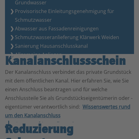
Grund­wasser
Provisorische Einleitungs­­genehmigung für
Schmutz­wasser
Abwasser aus Fassaden­­reinigungen
Schmutzwasser­anlieferung Klärwerk Weiden
Sanierung Hausanschluss­kanal
Allgemeine Anliegen
Kanalanschluss­schein
Der Kanalanschluss verbindet das private Grundstück
mit dem öffentlichen Kanal. Hier erfahren Sie, wie Sie
einen Anschluss beantragen und für welche
Anschlussteile Sie als Grundstückseigentümerin oder -
eigentümer verantwortlich sind:
Wissenswertes rund
um den Kanalanschluss
Antrag auf Ausstellung eines
Reduzierung
Kanalanschlussscheines (PDF, 179.8 KB)