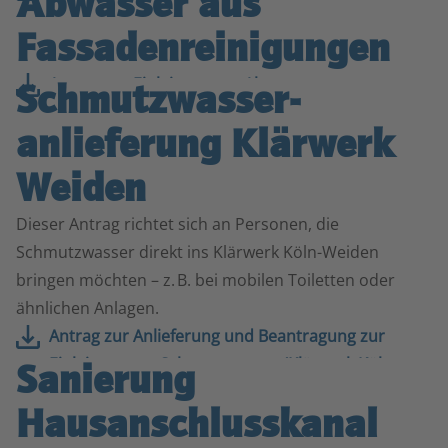
Abwasser aus
für Schmutzwasser (PDF, 116.2 KB)
Fassaden­­reinigungen
Antrag zur Einleitung von Abwasser aus
Schmutzwasser­
Fassadenreinigungen (PDF, 149.3 KB)
anlieferung Klärwerk
Weiden
Dieser Antrag richtet sich an Personen, die
Schmutzwasser direkt ins Klärwerk Köln-Weiden
bringen möchten – z. B. bei mobilen Toiletten oder
ähnlichen Anlagen.
Antrag zur Anlieferung und Beantragung zur
Einleitung von Schmutzwasser (Klärwerk Köln-
Sanierung
Weiden) (PDF, 186.7 KB)
Hausanschluss­kanal