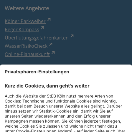
Weitere Angebote
Kölner Parkweiher
RegenKompass
Überflutungsgefahrenkarten
WasserRisikoCheck
Online-Planauskunft
Besuchen Sie uns
Impressum
Datenschutzerklärung
Cookie Einstellungen
Barrierefreiheitserklärung