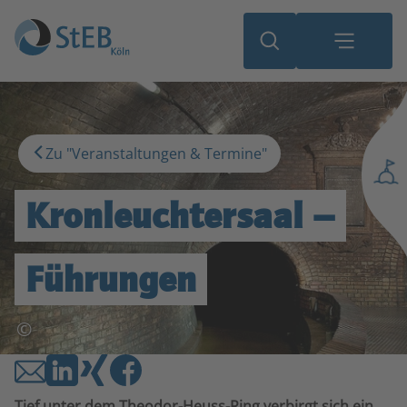
Zu "Veranstaltungen & Termine"
Kronleuchtersaal –
Führungen
©
Tief unter dem Theodor-Heuss-Ring verbirgt sich ein