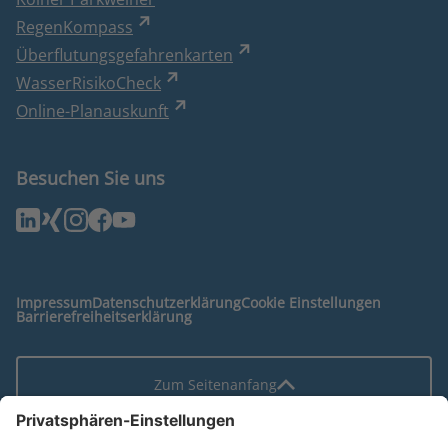
RegenKompass
Überflutungsgefahrenkarten
WasserRisikoCheck
Online-Planauskunft
Besuchen Sie uns
Impressum
Datenschutzerklärung
Cookie Einstellungen
Barrierefreiheitserklärung
Zum Seitenanfang