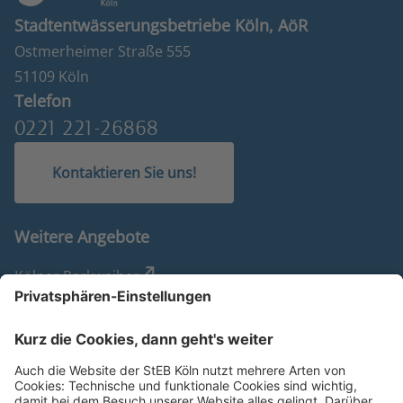
Stadtentwässerungsbetriebe Köln, AöR
Ostmerheimer Straße 555
51109 Köln
Telefon
0221 221-26868
Kontaktieren Sie uns!
Weitere Angebote
Kölner Parkweiher
RegenKompass
Überflutungsgefahrenkarten
WasserRisikoCheck
Online-Planauskunft