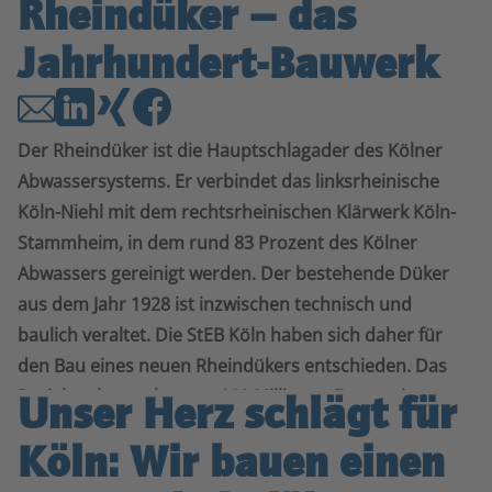
Rheindüker – das
Jahrhundert-Bauwerk
Der Rheindüker ist die Hauptschlagader des Kölner
Abwassersystems. Er verbindet das linksrheinische
Köln-Niehl mit dem rechtsrheinischen Klärwerk Köln-
Stammheim, in dem rund 83 Prozent des Kölner
Abwassers gereinigt werden. Der bestehende Düker
aus dem Jahr 1928 ist inzwischen technisch und
baulich veraltet. Die StEB Köln haben sich daher für
den Bau eines neuen Rheindükers entschieden. Das
Projektvolumen beträgt 110 Millionen Euro – eine
Unser Herz schlägt für
Investition in die Zukunft!
Köln: Wir bauen einen