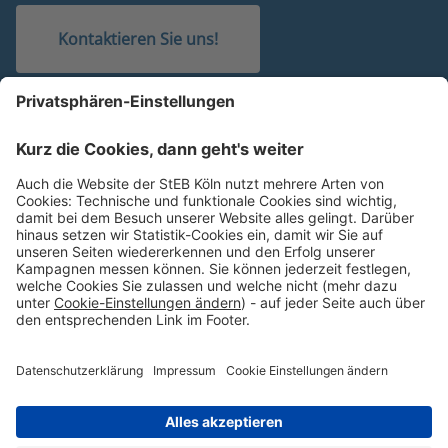
Kontaktieren Sie uns!
Weitere Angebote
Kölner Parkweiher
RegenKompass
Überflutungsgefahrenkarten
WasserRisikoCheck
Online-Planauskunft
Besuchen Sie uns