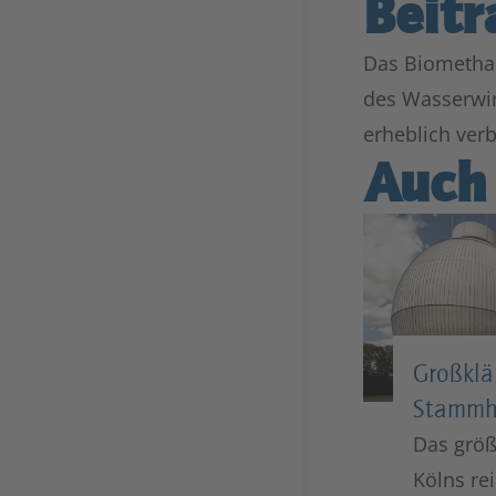
Beitr
Das Biomethan
des Wasserwir
erheblich ver
Auch 
Großklä
Stammh
Das größ
Kölns re