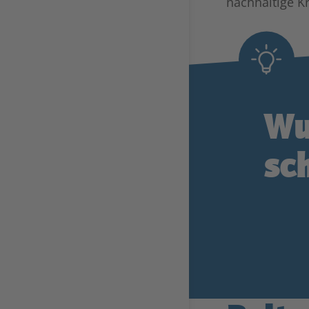
nachhaltige Kr
Wu
sc