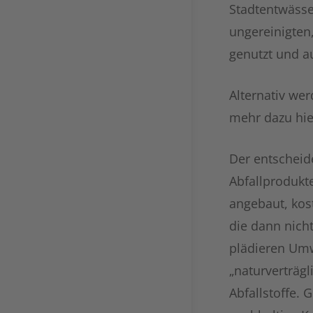
Stadtentwässe
ungereinigten
genutzt und a
Alternativ we
mehr dazu hie
Der entscheid
Abfallprodukt
angebaut, kost
die dann nich
plädieren Umw
„naturverträg
Abfallstoffe.