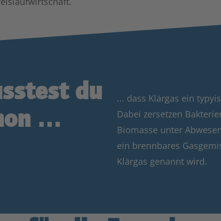
eislaufwirtschaft.
sstest du
... dass Klärgas ein typy
hon …
Dabei zersetzen Bakteri
Biomasse unter Abwesenhe
ein brennbares Gasgemis
Klärgas genannt wird.