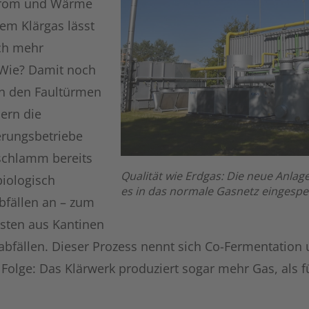
Strom und Wärme
em Klärgas lässt
ch mehr
 Wie? Damit noch
n den Faultürmen
hern die
rungsbetriebe
schlamm bereits
Qualität wie Erdgas: Die neue Anlage
biologisch
es in das normale Gasnetz eingespe
fällen an – zum
esten aus Kantinen
abfällen. Dieser Prozess nennt sich Co-Fermentation 
 Folge: Das Klärwerk produziert sogar mehr Gas, als f