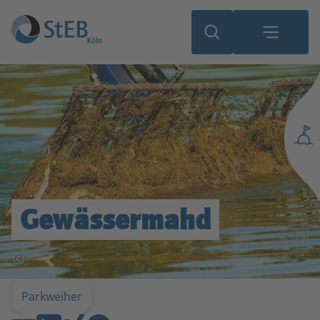
Gewässermahd
©
Parkweiher