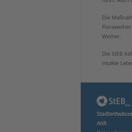
führt. Auch
Die Maßnahm
Floraweiher
Weiher.
Die StEB Kö
intakte Leb
Stadtentwässe
AöR