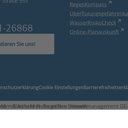
 Straße 555
RegenKompass
Überflutungsgefahrenka
WasserRisikoCheck
1-26868
Online-Planauskunft
tieren Sie uns!
nschutzerklärung
Cookie Einstellungen
Barrierefreiheitserk