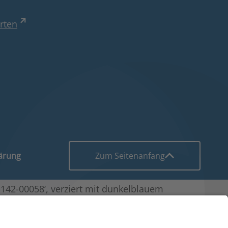
rten
lärung
Zum Seitenanfang