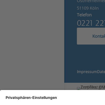
Ostmerheimer
51109 Köln
Telefon
0221 22
Kontak
Impressum
Date