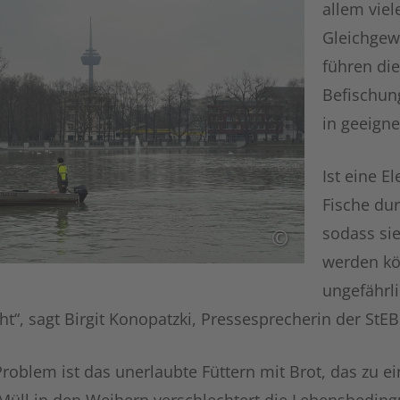
allem viel
Gleichgew
führen die
Befischun
in geeign
Ist eine E
Fische dur
sodass si
©
werden kön
ungefährli
t“, sagt Birgit Konopatzki, Pressesprecherin der StEB
Problem ist das unerlaubte Füttern mit Brot, das zu