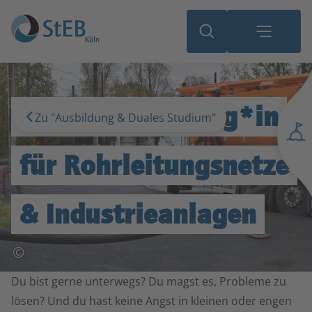
Umwelt­technolog*in
Zu "Ausbildung & Duales Studium"
für Rohrleitungs­netze
& Industrie­anlagen
©
Du bist gerne unterwegs? Du magst es, Probleme zu
lösen? Und du hast keine Angst in kleinen oder engen