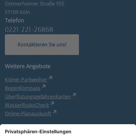
Ostmerheimer Straße 555
51109 Köln
Telefon
0221 221-26868
Kontaktieren Sie uns!
Weitere Angebote
Kölner Parkweiher
RegenKompass
Überflutungsgefahrenkarten
WasserRisikoCheck
Online-Planauskunft
Besuchen Sie uns